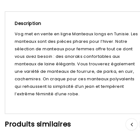
Description
Vog met en vente en ligne Manteaux longs en Tunisie. Les
manteaux sont des pièces phares pour l’hiver. Notre
sélection de manteaux pour femmes offre tout ce dont
vous avez besoin : des anoraks confortables aux
manteaux de laine élégants. Vous trouverez également
une variété de manteaux de fourrure, de parka, en cuir,
cachemires. On craque pour ces manteaux polyvalents
qui rehaussent la simplicité d’un jean et tempèrent
l’extrême féminité d’une robe.
Ajouter à
Ajouter à
Produits similaires
la liste d’envies
la liste d’envies