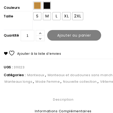
Couleurs
S
M
L
XL
2XL
Taille
Ajouter au panier
Ajouter à la liste d’envies
UGS :
311023
Catégories :
Manteaux
,
Manteaux et doudounes sans manch
Manteaux longs
,
Mode Femme
,
Nouvelle collection
,
Vêteme
Description
Informations Complémentaires