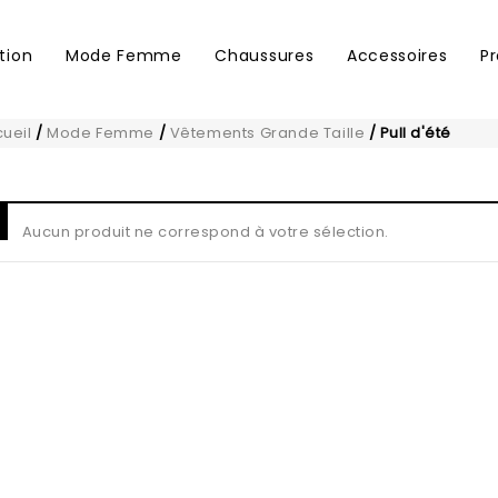
tion
Mode Femme
Chaussures
Accessoires
P
ueil
/
Mode Femme
/
Vêtements Grande Taille
/
Pull d'été
Aucun produit ne correspond à votre sélection.