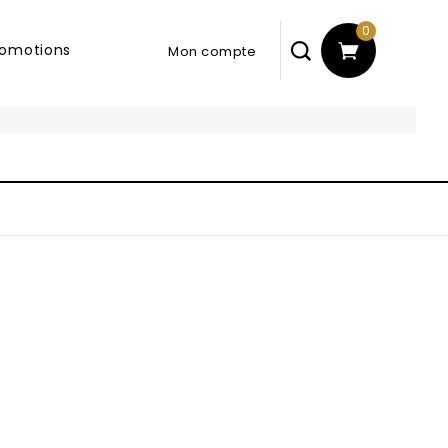
0
romotions