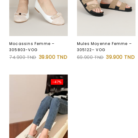
Mocassins Femme –
Mules Moyenne Femme –
Ajouter à
305803-VOG
305122– VOG
39.900
TND
39.900
TND
74.900
TND
69.900
TND
la liste d’envies
-47%