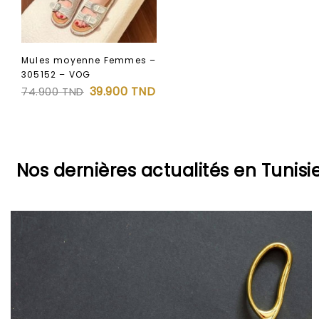
Mules moyenne Femmes –
305152 – VOG
39.900
TND
74.900
TND
Nos dernières actualités en Tunisi