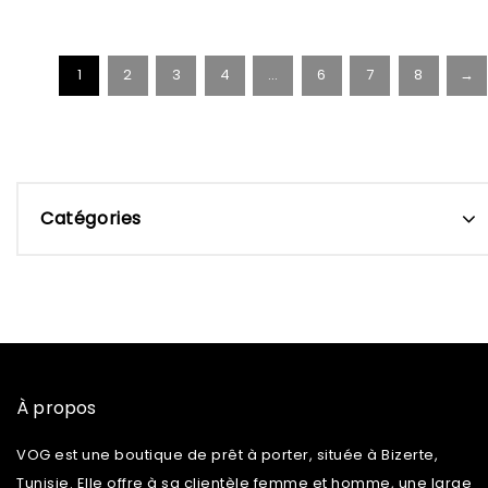
1
2
3
4
…
6
7
8
→
Catégories
À propos
VOG est une boutique de prêt à porter, située à Bizerte,
Tunisie. Elle offre à sa clientèle femme et homme, une large