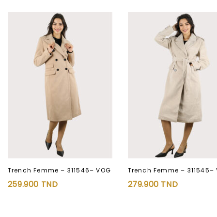
Trench Femme – 311546– VOG
Trench Femme – 311545–
259.900
TND
279.900
TND
Ajouter à
Ajouter à
la liste d’envies
la liste d’envies