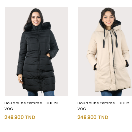
Doudoune femme -311023-
Doudoune femme -311021
VOG
VOG
Ajouter à
Ajouter à
249.900
TND
249.900
TND
la liste d’envies
la liste d’envies