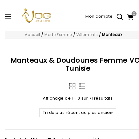
0
Accueil
/
Mode Femme
/
Vêtements
/
Manteaux
Manteaux & Doudounes Femme V
Tunisie
Affichage de 1–10 sur 71 résultats
Tri du plus récent au plus ancien
Ajouter à
Ajouter à
la liste d’envies
la liste d’envies