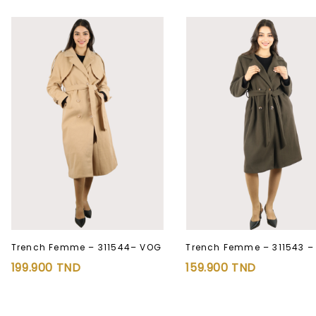
Trench Femme – 311544– VOG
Trench Femme – 311543 –
199.900
TND
159.900
TND
Ajouter à
Ajouter à
la liste d’envies
la liste d’envies