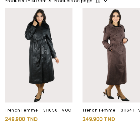
Products
1 - 10
from
71
. Products on page
Trench Femme – 311650– VOG
Trench Femme – 311641–
249.900
TND
249.900
TND
Ajouter à
Ajouter à
la liste d’envies
la liste d’envies