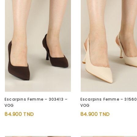
Escarpins Femme – 303413 –
Escarpins Femme – 31560
VOG
VOG
Ajouter à
Ajouter à
84.900
TND
84.900
TND
la liste d’envies
la liste d’envies