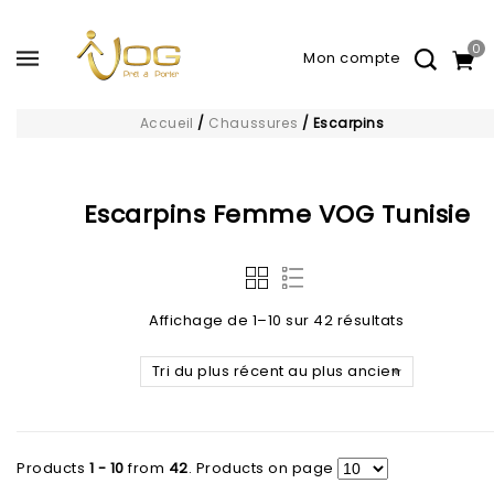
0
Accueil
/
Chaussures
/
Escarpins
Escarpins Femme VOG Tunisie
Affichage de 1–10 sur 42 résultats
Tri du plus récent au plus ancien
Ajouter à
Ajouter à
la liste d’envies
la liste d’envies
Products
1 - 10
from
42
. Products on page