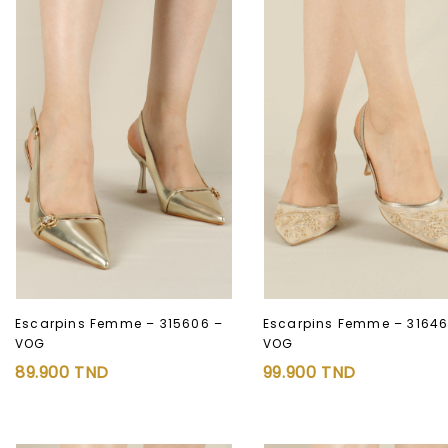
Escarpins Femme – 31646
Escarpins Femme – 315606 –
VOG
VOG
Ajouter à
Ajouter à
99.900
TND
89.900
TND
la liste d’envies
la liste d’envies