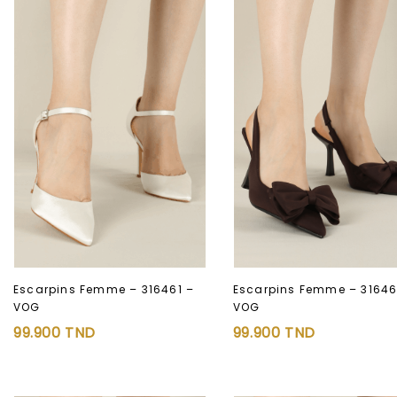
Escarpins Femme – 316461 –
Escarpins Femme – 31646
VOG
VOG
Ajouter à
Ajouter à
99.900
TND
99.900
TND
la liste d’envies
la liste d’envies