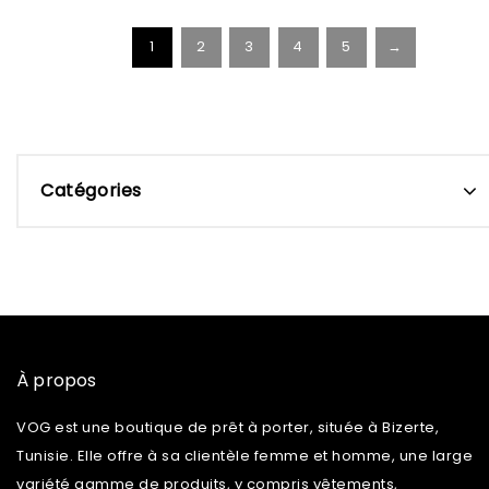
1
2
3
4
5
→
Catégories
À propos
VOG est une boutique de prêt à porter, située à Bizerte,
Tunisie. Elle offre à sa clientèle femme et homme, une large
variété gamme de produits, y compris vêtements,