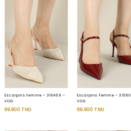
Escarpins Femme – 316459 –
Escarpins Femme – 31560
VOG
VOG
Ajouter à
Ajouter à
99.900
TND
89.900
TND
la liste d’envies
la liste d’envies