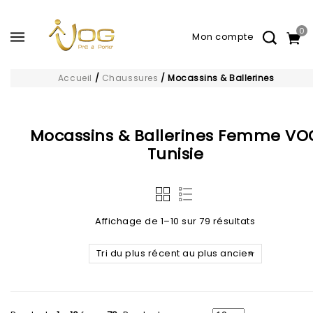
0
Accueil
/
Chaussures
/
Mocassins & Ballerines
Mocassins & Ballerines Femme VO
Tunisie
Affichage de 1–10 sur 79 résultats
Tri du plus récent au plus ancien
Ajouter à
Ajouter à
la liste d’envies
la liste d’envies