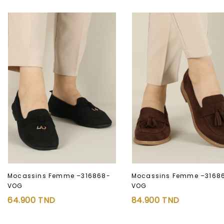
Mocassins Femme –316868-
Mocassins Femme –31686
VOG
VOG
Ajouter à
Ajouter à
64.900
TND
84.900
TND
la liste d’envies
la liste d’envies