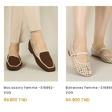
Mocassins Femme –316862-
Ballerines Femme –31685
VOG
VOG
Ajouter à
Ajouter à
69.900
TND
84.900
TND
la liste d’envies
la liste d’envies