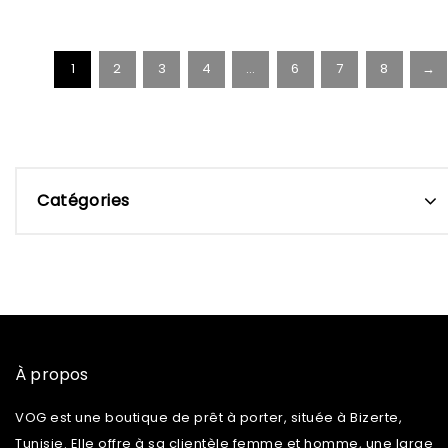
1
2
3
4
…
6
7
8
→
Catégories
À propos
VOG est une boutique de prêt à porter, située à Bizerte,
Tunisie. Elle offre à sa clientèle femme et homme, une large