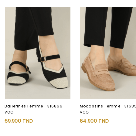
Ballerines Femme –316866-
Mocassins Femme –3168
VOG
VOG
Ajouter à
Ajouter à
69.900
TND
84.900
TND
la liste d’envies
la liste d’envies