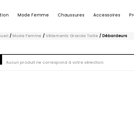
tion
Mode Femme
Chaussures
Accessoires
P
ueil
/
Mode Femme
/
Vêtements Grande Taille
/
Débardeurs
Aucun produit ne correspond à votre sélection.