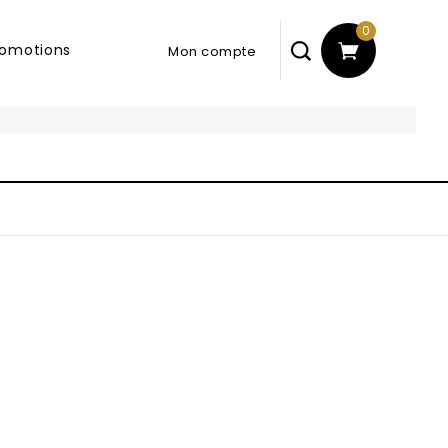
0
romotions