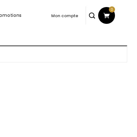
0
romotions