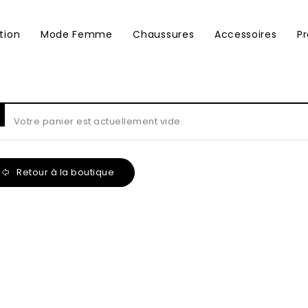
tion
Mode Femme
Chaussures
Accessoires
P
Votre panier est actuellement vide.
Retour à la boutique