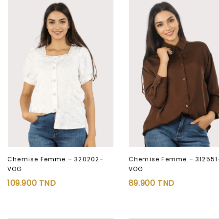
Chemise Femme – 320202–
Chemise Femme – 312551
VOG
VOG
Ajouter à
Ajouter à
109.900
TND
89.900
TND
la liste d’envies
la liste d’envies