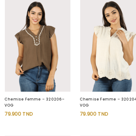
Chemise Femme – 320206–
Chemise Femme – 32020
VOG
VOG
Ajouter à
Ajouter à
79.900
TND
79.900
TND
la liste d’envies
la liste d’envies