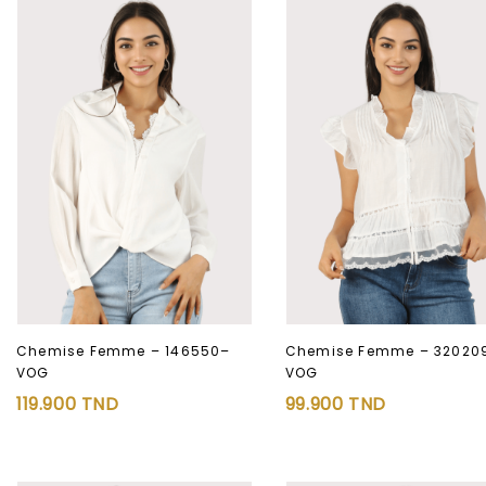
Chemise Femme – 146550–
Chemise Femme – 32020
VOG
VOG
Ajouter à
Ajouter à
119.900
TND
99.900
TND
la liste d’envies
la liste d’envies