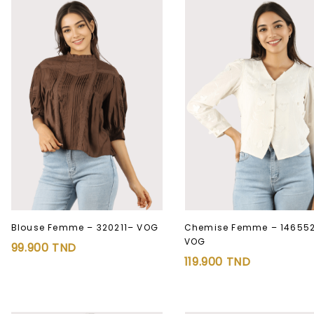
Blouse Femme – 320211– VOG
Chemise Femme – 14655
VOG
99.900
TND
Ajouter à
Ajouter à
119.900
TND
la liste d’envies
la liste d’envies