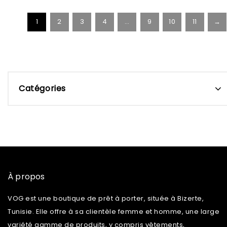
1
2
3
4
…
9
10
11
→
Catégories
À propos
VOG est une boutique de prêt à porter, située à Bizerte,
Tunisie. Elle offre à sa clientèle femme et homme, une large
variété gamme de produits, y compris vêtements,