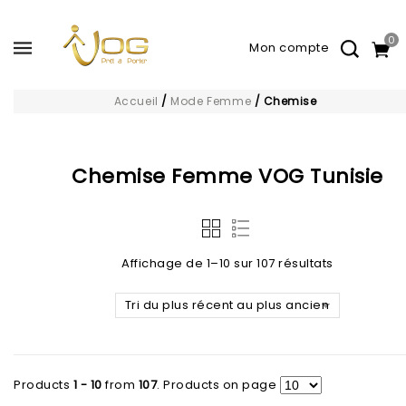
0
Accueil
/
Mode Femme
/
Chemise
Chemise Femme VOG Tunisie
Affichage de 1–10 sur 107 résultats
Tri du plus récent au plus ancien
Ajouter à
Ajouter à
la liste d’envies
la liste d’envies
Products
1 - 10
from
107
. Products on page