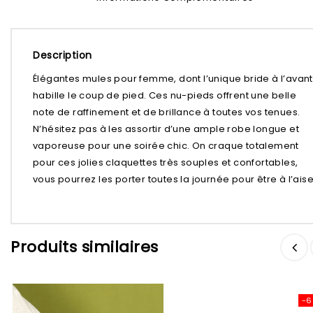
Description
Élégantes mules pour femme, dont l’unique bride à l’avant
habille le coup de pied. Ces nu-pieds offrent une belle
note de raffinement et de brillance à toutes vos tenues.
N’hésitez pas à les assortir d’une ample robe longue et
vaporeuse pour une soirée chic. On craque totalement
pour ces jolies claquettes très souples et confortables,
vous pourrez les porter toutes la journée pour être à l’aise
Ajouter à
Ajouter à
Produits similaires
la liste d’envies
la liste d’envies
-6