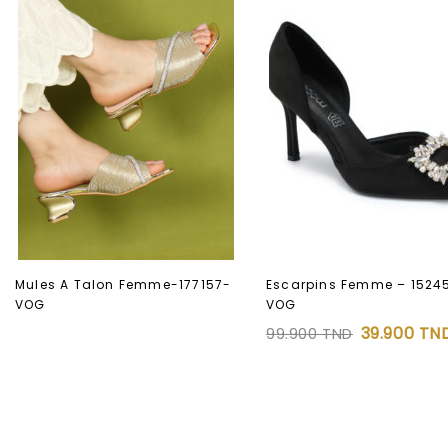
Escarpins Femme – 1524
Mules A Talon Femme-177157-
VOG
VOG
39.900
TN
99.900
TND