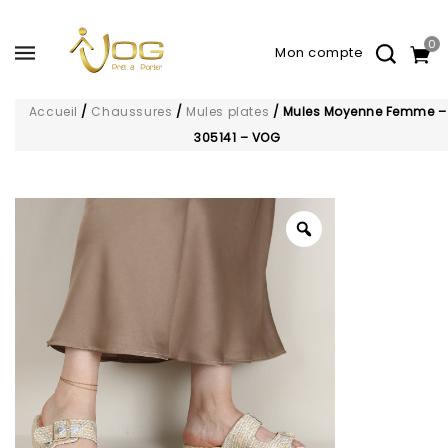
0
Accueil
/
Chaussures
/
Mules plates
/
Mules Moyenne Femme –
305141 – VOG