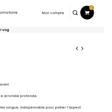
0
romotions
1-vog
avant.
re arrondie profonde.
lles longue, indispensable pour pallier l’aspect