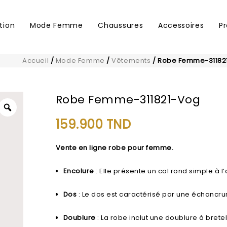
tion
Mode Femme
Chaussures
Accessoires
P
Accueil
/
Mode Femme
/
Vêtements
/
Robe Femme-31182
Robe Femme-311821-Vog
159.900
TND
Vente en ligne robe pour femme.
Encolure
: Elle présente un col rond simple à l’
Dos
: Le dos est caractérisé par une échancru
Doublure
: La robe inclut une doublure à brete