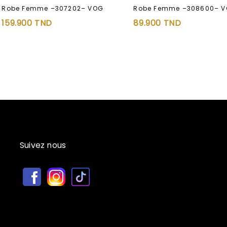
Robe Femme –307202– VOG
Robe Femme –308600– 
159.900
TND
89.900
TND
Suivez nous