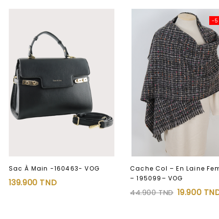
-
Sac À Main -160463- VOG
Cache Col – En Laine F
– 195099– VOG
139.900
TND
19.900
TN
44.900
TND