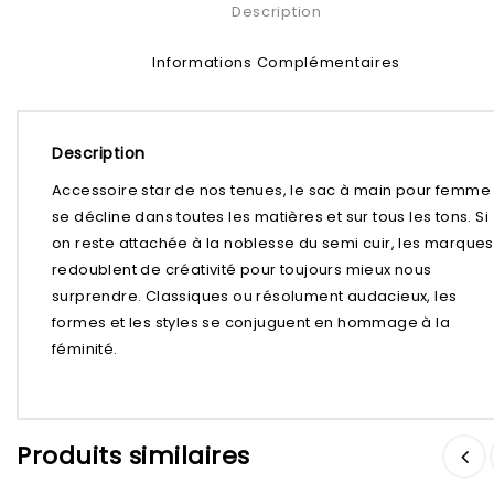
Description
Informations Complémentaires
Description
Accessoire star de nos tenues, le sac à main pour femme
se décline dans toutes les matières et sur tous les tons. Si
on reste attachée à la noblesse du semi cuir, les marques
redoublent de créativité pour toujours mieux nous
surprendre. Classiques ou résolument audacieux, les
formes et les styles se conjuguent en hommage à la
féminité.
Ajouter à
Ajouter à
Produits similaires
la liste d’envies
la liste d’envies