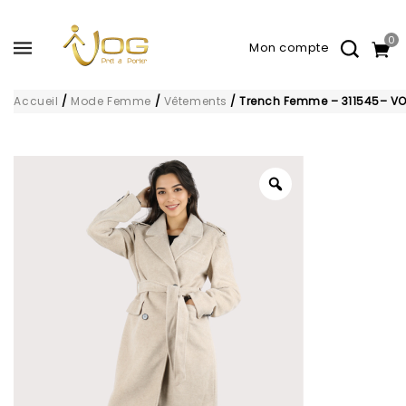
0
Accueil
/
Mode Femme
/
Vêtements
/
Trench Femme – 311545– V