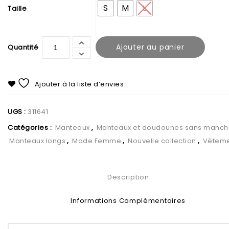
S
M
L
Taille
Ajouter au panier
Ajouter à la liste d’envies
UGS :
311641
Catégories :
Manteaux
,
Manteaux et doudounes sans manch
Manteaux longs
,
Mode Femme
,
Nouvelle collection
,
Vêteme
Description
Informations Complémentaires