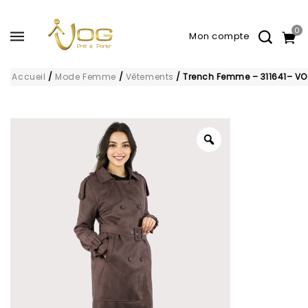
0
Accueil
/
Mode Femme
/
Vêtements
/
Trench Femme – 311641– V