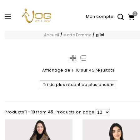
0
Accueil
/
Mode Femme
/
gilet
Affichage de 1–10 sur 45 résultats
Tri du plus récent au plus ancien
Ajouter à
Ajouter à
la liste d’envies
la liste d’envies
Products
1 - 10
from
45
. Products on page