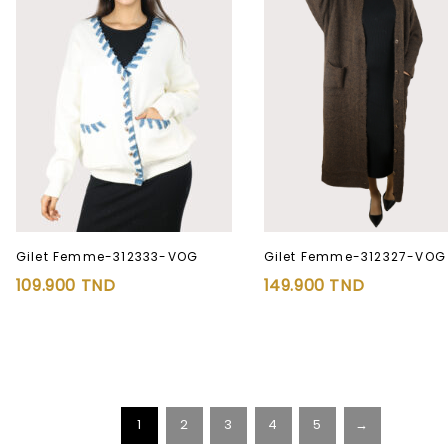
Gilet Femme-312333-VOG
Gilet Femme-312327-VOG
109.900
TND
149.900
TND
1
2
3
4
5
→