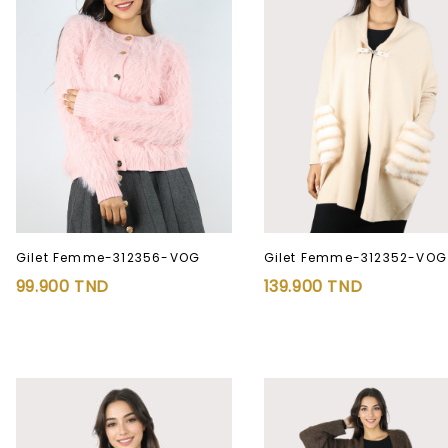
Gilet Femme-312356-VOG
Gilet Femme-312352-VOG
99.900
TND
139.900
TND
Ajouter à
Ajouter à
la liste d’envies
la liste d’envies