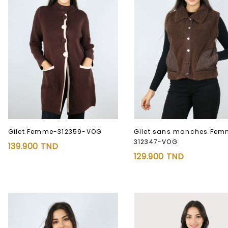
Gilet Femme-312359-VOG
Gilet sans manches Fem
312347-VOG
139.900
TND
Ajouter à
Ajouter à
129.900
TND
la liste d’envies
la liste d’envies