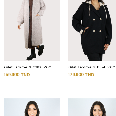
Gilet Femme-312362-VOG
Gilet Femme-311554-VOG
159.900
TND
179.900
TND
Ajouter à
Ajouter à
la liste d’envies
la liste d’envies