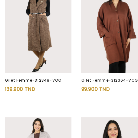
Gilet Femme-312348-VOG
Gilet Femme-312364-VO
139.900
TND
99.900
TND
Ajouter à
Ajouter à
la liste d’envies
la liste d’envies