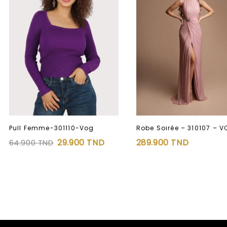
Robe Soirée – 310107 – 
Pull Femme-301110-Vog
289.900
TND
29.900
TND
64.900
TND