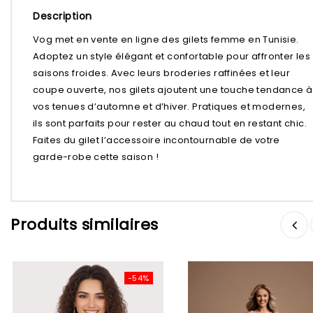
Description
Vog met en vente en ligne des gilets femme en Tunisie.
Adoptez un style élégant et confortable pour affronter les
saisons froides. Avec leurs broderies raffinées et leur
coupe ouverte, nos gilets ajoutent une touche tendance à
vos tenues d’automne et d’hiver. Pratiques et modernes,
ils sont parfaits pour rester au chaud tout en restant chic.
Faites du gilet l’accessoire incontournable de votre
garde-robe cette saison !
Ajouter à
Ajouter à
Produits similaires
la liste d’envies
la liste d’envies
-54%