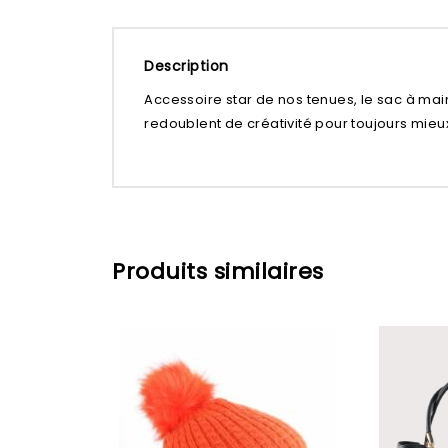
Description
Accessoire star de nos tenues, le sac à mai
redoublent de créativité pour toujours mieu
Ajouter à
Ajouter à
Produits similaires
la liste d’envies
la liste d’envies