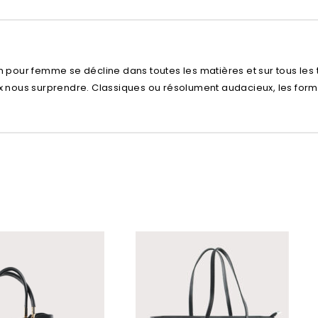
n pour femme se décline dans toutes les matières et sur tous les 
x nous surprendre. Classiques ou résolument audacieux, les form
Ajouter à
la liste d’envies