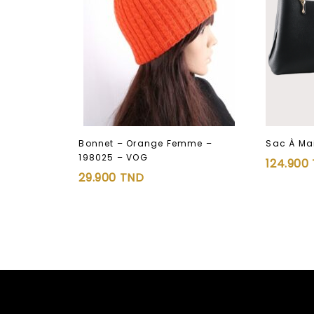
Bonnet – Orange Femme –
Sac À Ma
198025 – VOG
124.900
29.900
TND