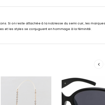
tons. Si on reste attachée à la noblesse du semi cuir, les marque
es et les styles se conjuguent en hommage à la féminité.
Ajouter à
Ajouter à
la liste d’envies
la liste d’envies