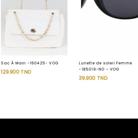
Lunette de soleil Femme
Sac À Main -160425- VOG
-185019-NO – VOG
129.900
TND
39.900
TND