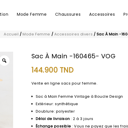
tion
Mode Femme
Chaussures
Accessoires
P
Accueil
/
Mode Femme
/
Accessoires divers
/
Sac À Main -16
Sac À Main -160465- VOG
144.900
TND
Vente en ligne sacs pour femme.
Sac à Main Femme Vintage à Boucle Design
Extérieur: synthétique
Doublure: polyester
Délai de livraison
: 2 à 3 jours
Échange possible
: Vous ne payez que les frais