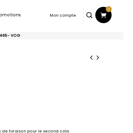
0
romotions
0465- VOG
 de livraison pour le second colis.