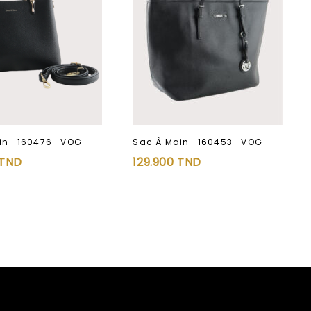
Sac À Main -160453- VOG
in -160476- VOG
129.900
TND
TND